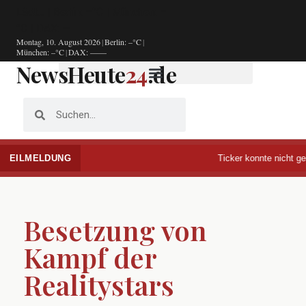
Lädt…
|
Berlin: –°C
|
München: –
°C
|
DAX: —
Montag, 10. August 2026
|
Berlin: –°C
|
München: –°C
|
DAX: —
—
NewsHeute
24
.de
EILMELDUNG
Ticker konnte nicht gela
Besetzung von
Kampf der
Realitystars