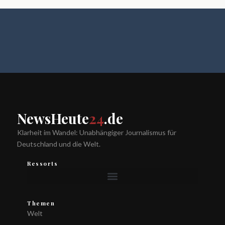
NewsHeute
24
.de
Klarheit im Wandel: Unabhängiger Journalismus für
Deutschland und die Welt.
Ressorts
Themen
Welt