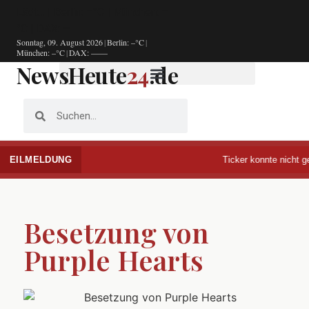
Lädt…
|
Berlin: –°C
|
München: –
°C
|
DAX: —
Sonntag, 09. August 2026
|
Berlin: –°C
|
München: –°C
|
DAX: —
—
NewsHeute
24
.de
EILMELDUNG
Ticker konnte nicht gel
Besetzung von
Purple Hearts