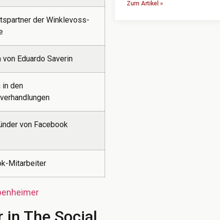
Zum Artikel »
tspartner der Winklevoss-
e
n von Eduardo Saverin
 in den
sverhandlungen
ünder von Facebook
k-Mitarbeiter
penheimer
 in The Social