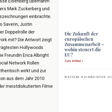
Jesse Eisenberg übernahm
ders Mark Zuckerberg und
Auszeichnungen einbrachte.
o Saverin, Justin
r Doppelrolle der
Die Zukunft der
europäischen
work mit? Die Antwort zeigt
Zusammenarbeit –
fragtesten Hollywoods
wohin steuert die
EU?
e Freundin Erica Albright
Zum Artikel »
cial Network Rollen
thentisch wirkt und zur
WEITERE NACHRICHTEN AU
tion aus dem Jahr 2010
r meistdiskutierten Filme