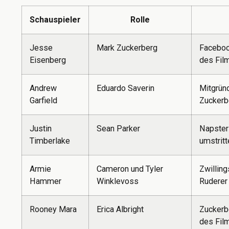
Schauspieler
Rolle
Jesse
Mark Zuckerberg
Faceboo
Eisenberg
des Fil
Andrew
Eduardo Saverin
Mitgrün
Garfield
Zuckerb
Justin
Sean Parker
Napster
Timberlake
umstrit
Armie
Cameron und Tyler
Zwilling
Hammer
Winklevoss
Ruderer
Rooney Mara
Erica Albright
Zuckerb
des Fil