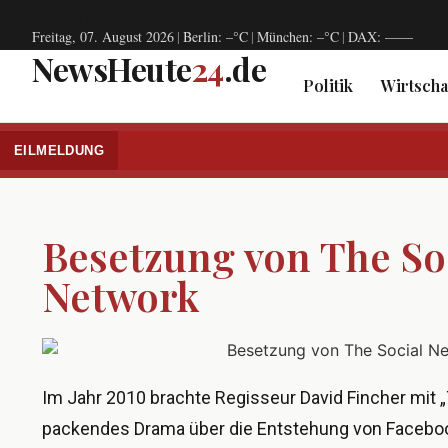
Lädt…
|
Berlin: –°C
|
München: –°C
|
DAX: —
Freitag, 07. August 2026
|
Berlin: –°C
|
München: –°C
|
DAX: —
—
NewsHeute
24
.de
Politik
Wirtscha
EILMELDUNG
Besetzung von The So
Network
Im Jahr 2010 brachte Regisseur David Fincher mit 
packendes Drama über die Entstehung von Faceboo