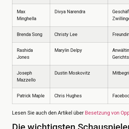
Max
Divya Narendra
Geschäf
Minghella
Zwilling
Brenda Song
Christy Lee
Freundi
Rashida
Marylin Delpy
Anwältin
Jones
Gericht
Joseph
Dustin Moskovitz
Mitbegr
Mazzello
Patrick Maple
Chris Hughes
Faceboo
Lesen Sie auch den Artikel über
Besetzung von Op
Die wichtigsten Schauspieler