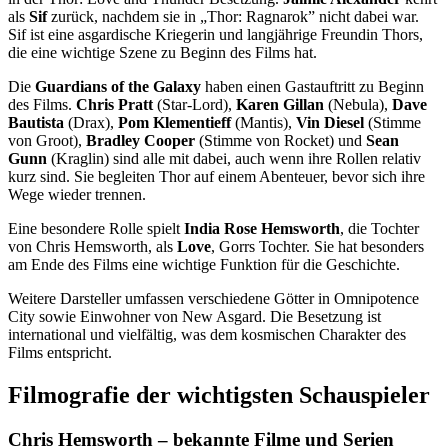
als
Sif
zurück, nachdem sie in „Thor: Ragnarok” nicht dabei war.
Sif ist eine asgardische Kriegerin und langjährige Freundin Thors,
die eine wichtige Szene zu Beginn des Films hat.
Die
Guardians of the Galaxy
haben einen Gastauftritt zu Beginn
des Films.
Chris Pratt
(Star-Lord),
Karen Gillan
(Nebula),
Dave
Bautista
(Drax),
Pom Klementieff
(Mantis),
Vin Diesel
(Stimme
von Groot),
Bradley Cooper
(Stimme von Rocket) und
Sean
Gunn
(Kraglin) sind alle mit dabei, auch wenn ihre Rollen relativ
kurz sind. Sie begleiten Thor auf einem Abenteuer, bevor sich ihre
Wege wieder trennen.
Eine besondere Rolle spielt
India Rose Hemsworth
, die Tochter
von Chris Hemsworth, als
Love
, Gorrs Tochter. Sie hat besonders
am Ende des Films eine wichtige Funktion für die Geschichte.
Weitere Darsteller umfassen verschiedene Götter in Omnipotence
City sowie Einwohner von New Asgard. Die Besetzung ist
international und vielfältig, was dem kosmischen Charakter des
Films entspricht.
Filmografie der wichtigsten Schauspieler
Chris Hemsworth – bekannte Filme und Serien