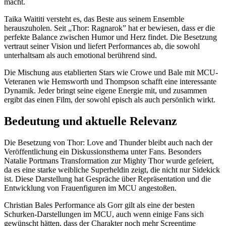
macht.
Taika Waititi versteht es, das Beste aus seinem Ensemble
herauszuholen. Seit „Thor: Ragnarok” hat er bewiesen, dass er die
perfekte Balance zwischen Humor und Herz findet. Die Besetzung
vertraut seiner Vision und liefert Performances ab, die sowohl
unterhaltsam als auch emotional berührend sind.
Die Mischung aus etablierten Stars wie Crowe und Bale mit MCU-
Veteranen wie Hemsworth und Thompson schafft eine interessante
Dynamik. Jeder bringt seine eigene Energie mit, und zusammen
ergibt das einen Film, der sowohl episch als auch persönlich wirkt.
Bedeutung und aktuelle Relevanz
Die Besetzung von Thor: Love and Thunder bleibt auch nach der
Veröffentlichung ein Diskussionsthema unter Fans. Besonders
Natalie Portmans Transformation zur Mighty Thor wurde gefeiert,
da es eine starke weibliche Superheldin zeigt, die nicht nur Sidekick
ist. Diese Darstellung hat Gespräche über Repräsentation und die
Entwicklung von Frauenfiguren im MCU angestoßen.
Christian Bales Performance als Gorr gilt als eine der besten
Schurken-Darstellungen im MCU, auch wenn einige Fans sich
gewünscht hätten, dass der Charakter noch mehr Screentime