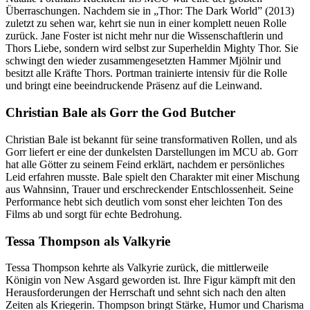
Überraschungen. Nachdem sie in „Thor: The Dark World” (2013)
zuletzt zu sehen war, kehrt sie nun in einer komplett neuen Rolle
zurück. Jane Foster ist nicht mehr nur die Wissenschaftlerin und
Thors Liebe, sondern wird selbst zur Superheldin Mighty Thor. Sie
schwingt den wieder zusammengesetzten Hammer Mjölnir und
besitzt alle Kräfte Thors. Portman trainierte intensiv für die Rolle
und bringt eine beeindruckende Präsenz auf die Leinwand.
Christian Bale als Gorr the God Butcher
Christian Bale ist bekannt für seine transformativen Rollen, und als
Gorr liefert er eine der dunkelsten Darstellungen im MCU ab. Gorr
hat alle Götter zu seinem Feind erklärt, nachdem er persönliches
Leid erfahren musste. Bale spielt den Charakter mit einer Mischung
aus Wahnsinn, Trauer und erschreckender Entschlossenheit. Seine
Performance hebt sich deutlich vom sonst eher leichten Ton des
Films ab und sorgt für echte Bedrohung.
Tessa Thompson als Valkyrie
Tessa Thompson kehrte als Valkyrie zurück, die mittlerweile
Königin von New Asgard geworden ist. Ihre Figur kämpft mit den
Herausforderungen der Herrschaft und sehnt sich nach den alten
Zeiten als Kriegerin. Thompson bringt Stärke, Humor und Charisma