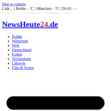
Skip to content
Lädt…
|
Berlin: –°C
|
München: –°C
|
DAX: —
Freitag, 07. August 2026
|
Berlin: –°C
|
München: –°C
|
DAX: —
—
NewsHeute
24
.de
Politik
Wirtschaft
Welt
Deutschland
Kultur
Technologie
Lifestyle
Film & Serien