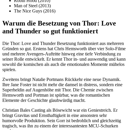
Robin Hood (2010)
Man of Steel (2013)
The Nice Guys (2016)
Warum die Besetzung von Thor: Love
and Thunder so gut funktioniert
Die Thor: Love and Thunder Besetzung funktioniert aus mehreren
Gründen so gut. Erstens hat Chris Hemsworth über vier Solo-Filme
und mehrere Avengers-Auftritte hinweg eine tiefe Verbindung zu
seiner Rolle entwickelt. Er kennt Thor in- und auswendig und kann
sowohl die komischen als auch die emotionalen Momente mühelos
spielen.
Zweitens bringt Natalie Portmans Rückkehr eine neue Dynamik.
Ihre Jane Foster ist nicht mehr die damsel in distress, sondern eine
Superheldin auf Augenhöhe mit Thor. Die Chemie zwischen
Hemsworth und Portman ist spürbar, was die romantischen
Elemente der Geschichte glaubwürdig macht.
Christian Bales Casting als Bösewicht war ein Geniestreich. Er
bringt Gravitas und Ernsthaftigkeit in eine ansonsten sehr
humorvolle Produktion. Sein Gorr ist bedrohlich und gleichzeitig
tragisch, was ihn zu einem der interessantesten MCU-Schurken